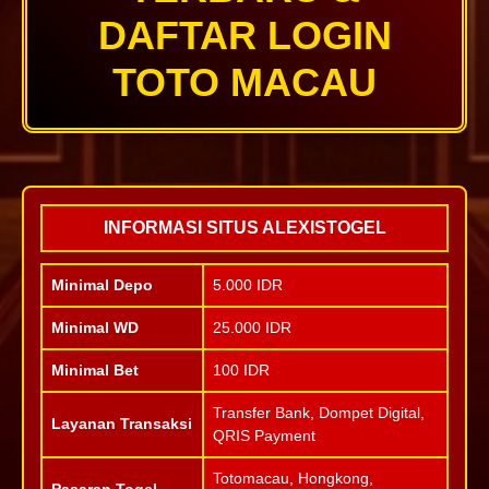
DAFTAR LOGIN
TOTO MACAU
INFORMASI SITUS ALEXISTOGEL
Minimal Depo
5.000 IDR
Minimal WD
25.000 IDR
Minimal Bet
100 IDR
Transfer Bank, Dompet Digital,
Layanan Transaksi
QRIS Payment
Totomacau, Hongkong,