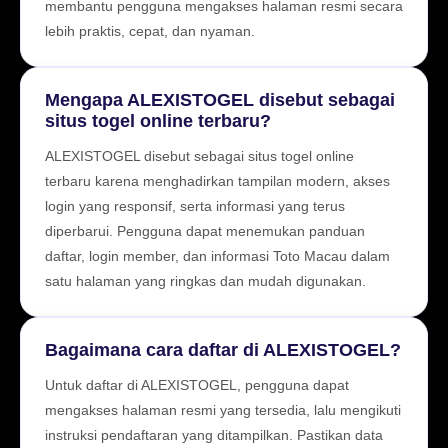
membantu pengguna mengakses halaman resmi secara
lebih praktis, cepat, dan nyaman.
Mengapa ALEXISTOGEL disebut sebagai
situs togel online terbaru?
ALEXISTOGEL disebut sebagai situs togel online
terbaru karena menghadirkan tampilan modern, akses
login yang responsif, serta informasi yang terus
diperbarui. Pengguna dapat menemukan panduan
daftar, login member, dan informasi Toto Macau dalam
satu halaman yang ringkas dan mudah digunakan.
Bagaimana cara daftar di ALEXISTOGEL?
Untuk daftar di ALEXISTOGEL, pengguna dapat
mengakses halaman resmi yang tersedia, lalu mengikuti
instruksi pendaftaran yang ditampilkan. Pastikan data