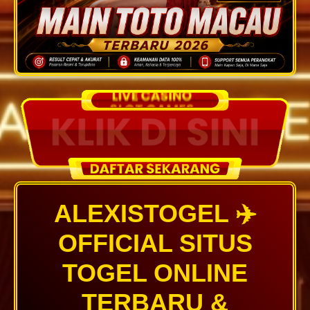
ALEXISTOGEL ✈️
OFFICIAL SITUS
TOGEL ONLINE
TERBARU &