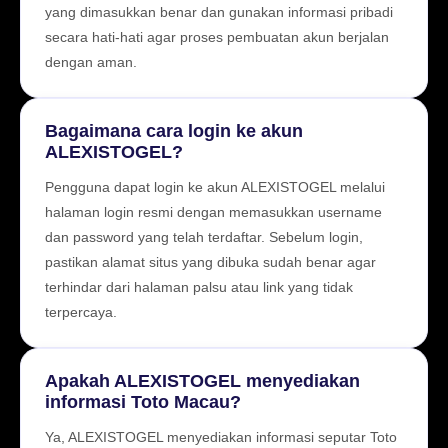
yang dimasukkan benar dan gunakan informasi pribadi
secara hati-hati agar proses pembuatan akun berjalan
dengan aman.
Bagaimana cara login ke akun
ALEXISTOGEL?
Pengguna dapat login ke akun ALEXISTOGEL melalui
halaman login resmi dengan memasukkan username
dan password yang telah terdaftar. Sebelum login,
pastikan alamat situs yang dibuka sudah benar agar
terhindar dari halaman palsu atau link yang tidak
terpercaya.
Apakah ALEXISTOGEL menyediakan
informasi Toto Macau?
Ya, ALEXISTOGEL menyediakan informasi seputar Toto