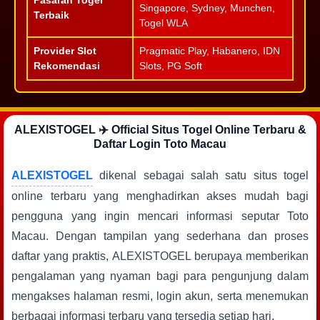
Pasaran Togel
Singapore, Sydney, Munchen,
Terbaik
Togel WLA
Provider Slot
Pragmatic Play, Habanero, IDN
Rekomendasi
Slots, PG Soft
ALEXISTOGEL ✈️ Official Situs Togel Online Terbaru &
Daftar Login Toto Macau
ALEXISTOGEL
dikenal sebagai salah satu situs togel
online terbaru yang menghadirkan akses mudah bagi
pengguna yang ingin mencari informasi seputar Toto
Macau. Dengan tampilan yang sederhana dan proses
daftar yang praktis, ALEXISTOGEL berupaya memberikan
pengalaman yang nyaman bagi para pengunjung dalam
mengakses halaman resmi, login akun, serta menemukan
berbagai informasi terbaru yang tersedia setiap hari.