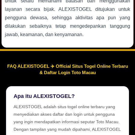
untuk selalu memahami batasan dan menggunakan
layanan secara bijak. ALEXISTOGEL ditujukan untuk
pengguna dewasa, sehingga aktivitas apa pun yang
dilakukan sebaiknya tetap mengedepankan tanggung
jawab, keamanan, dan kenyamanan.
FAQ ALEXISTOGEL ✈️ Official Situs Togel Online Terbaru
& Daftar Login Toto Macau
Apa itu ALEXISTOGEL?
ALEXISTOGEL adalah situs togel online terbaru yang
menyediakan akses daftar dan login untuk pengguna
yang ingin mendapatkan informasi seputar Toto Macau.
Dengan tampilan yang mudah dipahami, ALEXISTOGEL