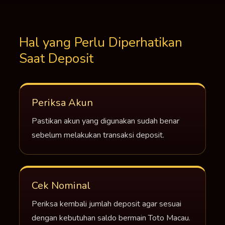
Hal yang Perlu Diperhatikan
Saat Deposit
Periksa Akun
Pastikan akun yang digunakan sudah benar
sebelum melakukan transaksi deposit.
Cek Nominal
Periksa kembali jumlah deposit agar sesuai
dengan kebutuhan saldo bermain Toto Macau.