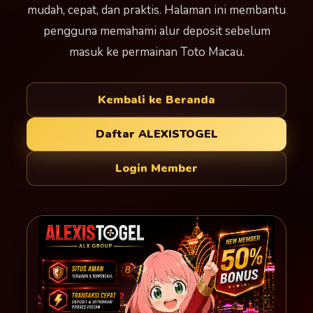
mudah, cepat, dan praktis. Halaman ini membantu
pengguna memahami alur deposit sebelum
masuk ke permainan Toto Macau.
Kembali ke Beranda
Daftar ALEXISTOGEL
Login Member