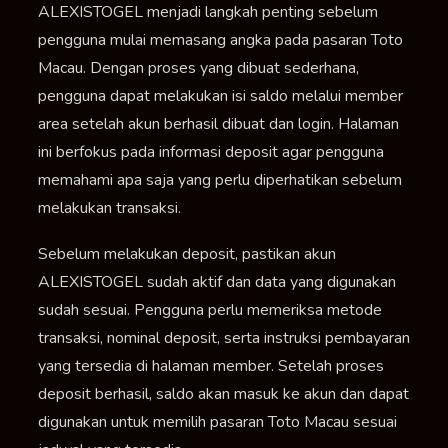
ALEXISTOGEL menjadi langkah penting sebelum
pengguna mulai memasang angka pada pasaran Toto
Macau. Dengan proses yang dibuat sederhana,
pengguna dapat melakukan isi saldo melalui member
area setelah akun berhasil dibuat dan login. Halaman
ini berfokus pada informasi deposit agar pengguna
memahami apa saja yang perlu diperhatikan sebelum
melakukan transaksi.
Sebelum melakukan deposit, pastikan akun
ALEXISTOGEL sudah aktif dan data yang digunakan
sudah sesuai. Pengguna perlu memeriksa metode
transaksi, nominal deposit, serta instruksi pembayaran
yang tersedia di halaman member. Setelah proses
deposit berhasil, saldo akan masuk ke akun dan dapat
digunakan untuk memilih pasaran Toto Macau sesuai