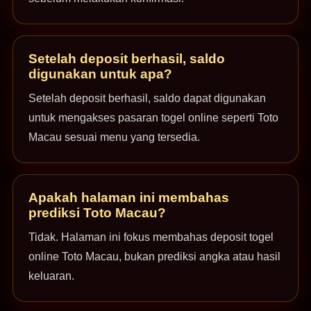
Setelah deposit berhasil, saldo
digunakan untuk apa?
Setelah deposit berhasil, saldo dapat digunakan
untuk mengakses pasaran togel online seperti Toto
Macau sesuai menu yang tersedia.
Apakah halaman ini membahas
prediksi Toto Macau?
Tidak. Halaman ini fokus membahas deposit togel
online Toto Macau, bukan prediksi angka atau hasil
keluaran.