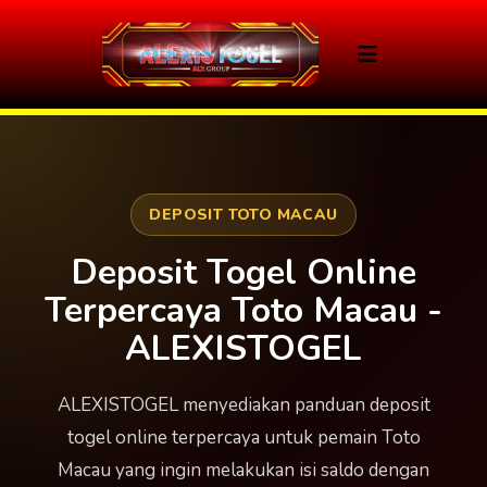
DEPOSIT TOTO MACAU
Deposit Togel Online
Terpercaya Toto Macau -
ALEXISTOGEL
ALEXISTOGEL menyediakan panduan deposit
togel online terpercaya untuk pemain Toto
Macau yang ingin melakukan isi saldo dengan