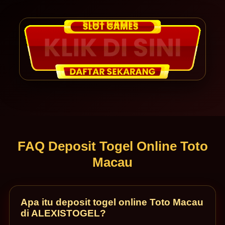
FAQ Deposit Togel Online Toto
Macau
Apa itu deposit togel online Toto Macau
di ALEXISTOGEL?