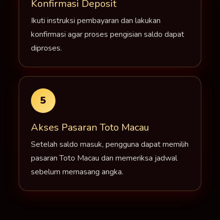
Konfirmasi Deposit
Ikuti instruksi pembayaran dan lakukan
konfirmasi agar proses pengisian saldo dapat
diproses.
5
Akses Pasaran Toto Macau
Setelah saldo masuk, pengguna dapat memilih
pasaran Toto Macau dan memeriksa jadwal
sebelum memasang angka.