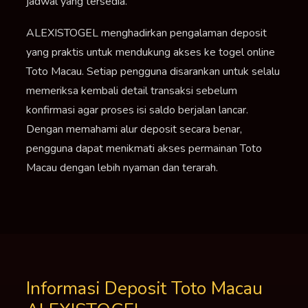
jadwal yang tersedia.
ALEXISTOGEL menghadirkan pengalaman deposit
yang praktis untuk mendukung akses ke togel online
Toto Macau. Setiap pengguna disarankan untuk selalu
memeriksa kembali detail transaksi sebelum
konfirmasi agar proses isi saldo berjalan lancar.
Dengan memahami alur deposit secara benar,
pengguna dapat menikmati akses permainan Toto
Macau dengan lebih nyaman dan terarah.
Informasi Deposit Toto Macau