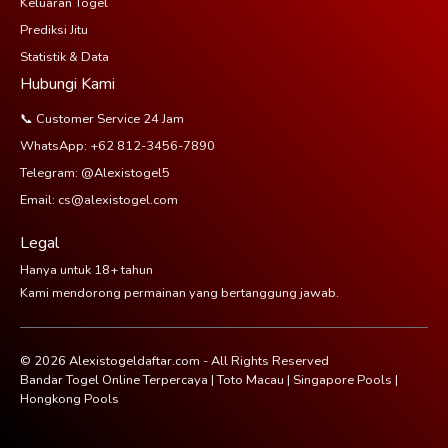
Keluaran Togel
Prediksi Jitu
Statistik & Data
Hubungi Kami
📞 Customer Service 24 Jam
WhatsApp: +62 812-3456-7890
Telegram: @Alexistogel5
Email:
cs@alexistogel.com
Legal
Hanya untuk 18+ tahun
Kami mendorong permainan yang bertanggung jawab.
© 2026 Alexistogeldaftar.com - All Rights Reserved
Bandar Togel Online Terpercaya | Toto Macau | Singapore Pools |
Hongkong Pools