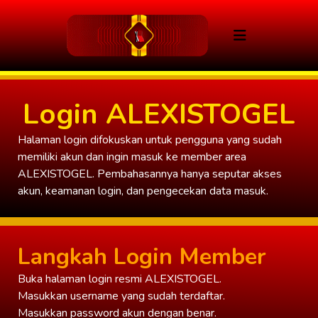
Login ALEXISTOGEL
Halaman login difokuskan untuk pengguna yang sudah
memiliki akun dan ingin masuk ke member area
ALEXISTOGEL. Pembahasannya hanya seputar akses
akun, keamanan login, dan pengecekan data masuk.
Langkah Login Member
Buka halaman login resmi ALEXISTOGEL.
Masukkan username yang sudah terdaftar.
Masukkan password akun dengan benar.